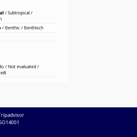
al
/
Subtropical /
h
o
/
Benthic /
Benthisch
do /
Not evaluated /
eilt
CERTIFICADOS
Tripadvisor
ISO14001