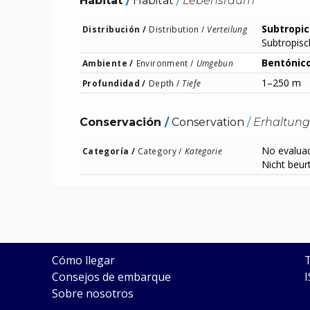
Hábitat
/
Habitat
/
Lebensraum
Subtropic
Distribución /
Distribution /
Verteilung
Subtropisc
Bentónic
Ambiente /
Environment /
Umgebun
1–250 m
Profundidad /
Depth /
Tiefe
Conservación
/
Conservation
/
Erhaltung
No evalua
Categoría /
Category /
Kategorie
Nicht beurt
SUBMARINE ADVENTURE
Cómo llegar
Consejos de embarque
Sobre nosotros