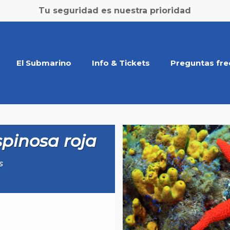
Tu seguridad es nuestra prioridad
El Submarino
Info & Tickets
Preguntas fre
spinosa roja
s