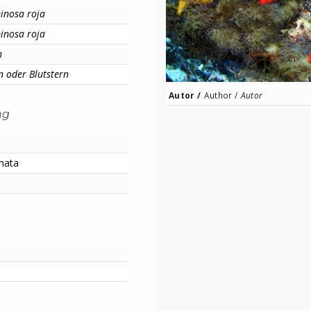
pinosa roja
pinosa roja
h
n oder Blutstern
Autor /
Author /
Autor
ng
mata