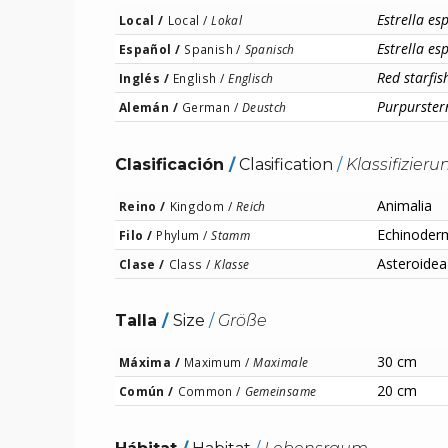
Estrella es
Local /
Local /
Lokal
Estrella es
Español /
Spanish /
Spanisch
Red starfis
Inglés /
English /
Englisch
Purpurster
Alemán /
German /
Deustch
Clasificación
/
Clasification
/
Klassifizieru
Animalia
Reino /
Kingdom /
Reich
Echinoder
Filo /
Phylum /
Stamm
Asteroidea
Clase /
Class /
Klasse
Talla
/
Size
/
Größe
30 cm
Máxima /
Maximum /
Maximale
20 cm
Común /
Common /
Gemeinsame