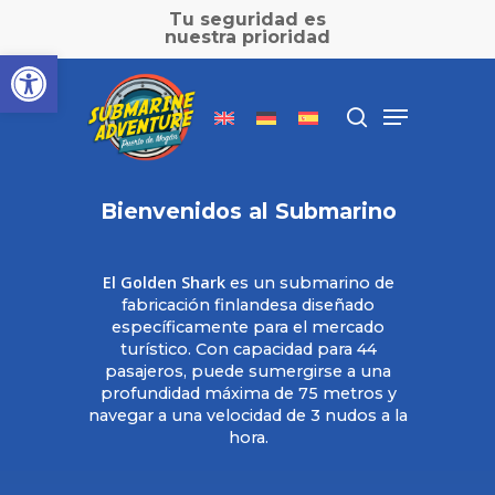
Skip
Tu seguridad es
to
nuestra prioridad
Abrir barra de herramientas
main
Close
content
Menu
Menu
search
Inicio
»
El Submarino
Bienvenidos al Submarino
El Golden Shark
es un submarino de
fabricación finlandesa diseñado
específicamente para el mercado
turístico. Con capacidad para 44
pasajeros, puede sumergirse a una
profundidad máxima de 75 metros y
navegar a una velocidad de 3 nudos a la
hora.