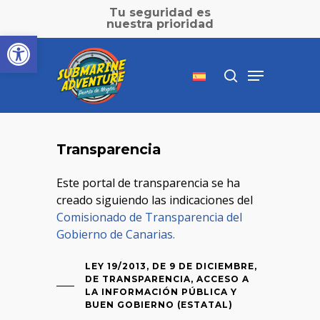
Skip
Tu seguridad es
to
nuestra prioridad
Abrir barra de herramientas
main
Close
content
Menu
Menu
search
Transparencia
Inicio
»
Transparencia
Este portal de transparencia se ha
creado siguiendo las indicaciones del
Comisionado de Transparencia del
Gobierno de Canarias.
LEY 19/2013, DE 9 DE DICIEMBRE,
DE TRANSPARENCIA, ACCESO A
LA INFORMACIÓN PÚBLICA Y
BUEN GOBIERNO (ESTATAL)