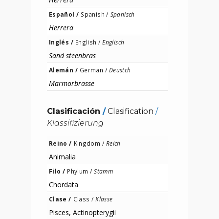
Español /
Spanish /
Spanisch
Herrera
Inglés /
English /
Englisch
Sand steenbras
Alemán /
German /
Deustch
Marmorbrasse
Clasificación
/
Clasification
/
Klassifizierung
Reino /
Kingdom /
Reich
Animalia
Filo /
Phylum /
Stamm
Chordata
Clase /
Class /
Klasse
Pisces, Actinopterygii