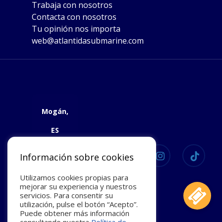
Trabaja con nosotros
Contacta con nosotros
Tu opinión nos importa
web@atlantidasubmarine.com
Mogán,
ES
facebook
youtube
instagram
tiktok
21
Información sobre cookies
°C
Utilizamos cookies propias para
mejorar su experiencia y nuestros
servicios. Para consentir su
Algo
utilización, pulse el botón “Acepto”.
De
Puede obtener más información
Nubes