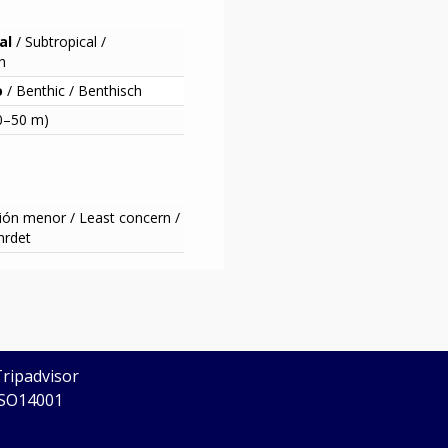
al
/
Subtropical /
h
o
/
Benthic /
Benthisch
0–50 m)
ión menor /
Least concern /
hrdet
CERTIFICADOS
Tripadvisor
ISO14001