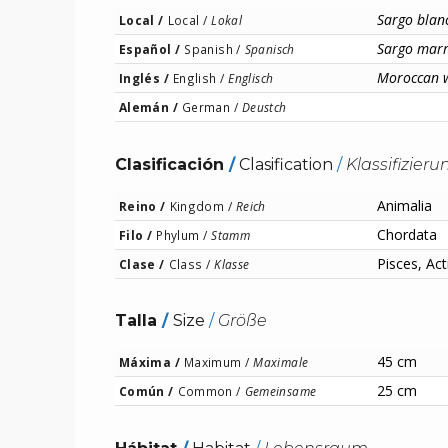
Sargo blan
Local /
Local /
Lokal
Sargo mar
Español /
Spanish /
Spanisch
Moroccan 
Inglés /
English /
Englisch
Alemán /
German /
Deustch
Clasificación
/
Clasification
/
Klassifizieru
Animalia
Reino /
Kingdom /
Reich
Chordata
Filo /
Phylum /
Stamm
Pisces, Act
Clase /
Class /
Klasse
Talla
/
Size
/
Größe
45 cm
Máxima /
Maximum /
Maximale
25 cm
Común /
Common /
Gemeinsame