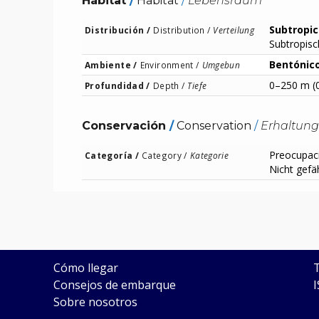
Hábitat
/
Habitat
/
Lebensraum
Subtropic
Distribución /
Distribution /
Verteilung
Subtropisc
Bentónic
Ambiente /
Environment /
Umgebun
0–250 m (
Profundidad /
Depth /
Tiefe
Conservación
/
Conservation
/
Erhaltung
Preocupac
Categoría /
Category /
Kategorie
Nicht gefä
SUBMARINE ADVENTURE
Cómo llegar
Consejos de embarque
Sobre nosotros