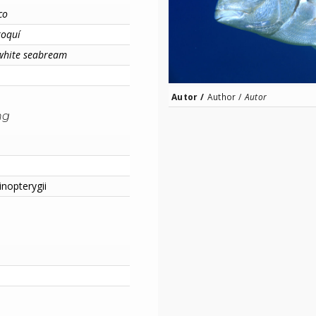
co
roquí
white seabream
Autor /
Author /
Autor
ng
inopterygii