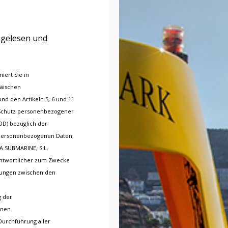
gelesen und
iert Sie in
päischen
nd den Artikeln 5, 6 und 11
 Schutz personenbezogener
DD) bezüglich der
e personenbezogenen Daten,
DA SUBMARINE, S.L.
rantwortlicher zum Zwecke
htungen zwischen den
g der
rnen
urchführung aller