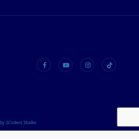
facebook
youtube
instagram
tiktok
 by 2Coders Studio