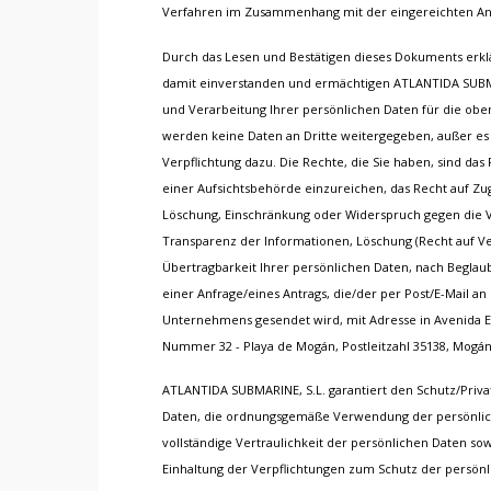
Verfahren im Zusammenhang mit der eingereichten A
Durch das Lesen und Bestätigen dieses Dokuments erklä
damit einverstanden und ermächtigen ATLANTIDA SUBMA
und Verarbeitung Ihrer persönlichen Daten für die ob
werden keine Daten an Dritte weitergegeben, außer es 
Verpflichtung dazu. Die Rechte, die Sie haben, sind da
einer Aufsichtsbehörde einzureichen, das Recht auf Zug
Löschung, Einschränkung oder Widerspruch gegen die 
Transparenz der Informationen, Löschung (Recht auf V
Übertragbarkeit Ihrer persönlichen Daten, nach Beglaubi
einer Anfrage/eines Antrags, die/der per Post/E-Mail an
Unternehmens gesendet wird, mit Adresse in Avenida Ex
Nummer 32 - Playa de Mogán, Postleitzahl 35138, Mogán
ATLANTIDA SUBMARINE, S.L. garantiert den Schutz/Priva
Daten, die ordnungsgemäße Verwendung der persönlic
vollständige Vertraulichkeit der persönlichen Daten sow
Einhaltung der Verpflichtungen zum Schutz der persönl