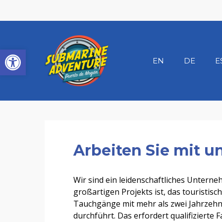
Skip
to
main
content
Werkzeugleiste öffnen
EN
DE
E
Presiona enter para buscar o ESC para cerrar
Inicio
»
Arbeiten Sie mit uns
Arbeiten Sie mit u
Wir sind ein leidenschaftliches Unterne
großartigen Projekts ist, das touristisc
Tauchgänge mit mehr als zwei Jahrzeh
durchführt. Das erfordert qualifizierte F