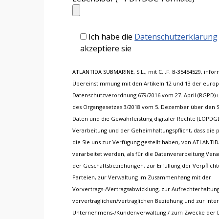
Ich habe die
Datenschutzerklärung
akzeptiere sie
ATLANTIDA SUBMARINE, S.L., mit C.I.F. B-35454529, inform
Übereinstimmung mit den Artikeln 12 und 13 der euro
Datenschutzverordnung 679/2016 vom 27. April (RGPD) u
des Organgesetzes 3/2018 vom 5. Dezember über den
Daten und die Gewährleistung digitaler Rechte (LOPDG
Verarbeitung und der Geheimhaltungspflicht, dass di
die Sie uns zur Verfügung gestellt haben, von ATLANTI
verarbeitet werden, als für die Datenverarbeitung Ve
der Geschäftsbeziehungen, zur Erfüllung der Verpflic
Parteien, zur Verwaltung im Zusammenhang mit der
Vorvertrags-/Vertragsabwicklung, zur Aufrechterhaltun
vorvertraglichen/vertraglichen Beziehung und zur inte
Unternehmens-/Kundenverwaltung / zum Zwecke der D