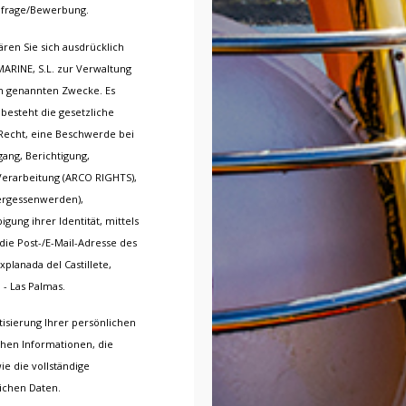
nfrage/Bewerbung.
ren Sie sich ausdrücklich
RINE, S.L. zur Verwaltung
en genannten Zwecke. Es
besteht die gesetzliche
s Recht, eine Beschwerde bei
ang, Berichtigung,
Verarbeitung (ARCO RIGHTS),
ergessenwerden),
gung ihrer Identität, mittels
 die Post-/E-Mail-Adresse des
planada del Castillete,
 - Las Palmas.
tisierung Ihrer persönlichen
hen Informationen, die
ie die vollständige
ichen Daten.