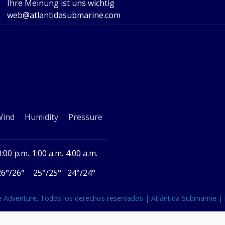
Ihre Meinung ist uns wichtig
web@atlantidasubmarine.com
Wind
Humidity
Pressure
:00 p.m.
1:00 a.m.
4:00 a.m.
26
°
/
26
°
25
°
/
25
°
24
°
/
24
°
Adventure. Todos los derechos reservados | Atlántida Submarine |