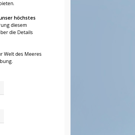
bieten.
 unser höchstes
rung diesem
ber die Details
r Welt des Meeres
rbung.