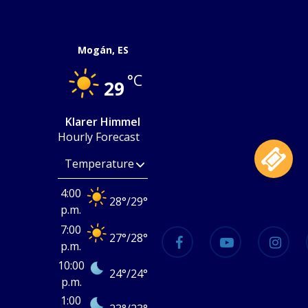
Mogán, ES
°C
29
Klarer Himmel
Hourly Forecast
4:00
28
°
/
29
°
p.m.
7:00
facebook
youtube
instagram
27
°
/
28
°
p.m.
10:00
24
°
/
24
°
p.m.
1:00