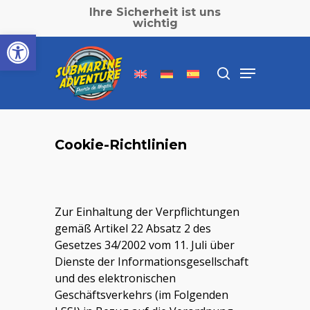
Skip
Ihre Sicherheit ist uns
to
wichtig
Werkzeugleiste öffnen
main
Close
content
Menu
Menu
search
Cookie-Richtlinien
Inicio
»
Cookie-Richtlinie
Zur Einhaltung der Verpflichtungen
gemäß Artikel 22 Absatz 2 des
Gesetzes 34/2002 vom 11. Juli über
Dienste der Informationsgesellschaft
und des elektronischen
Geschäftsverkehrs (im Folgenden