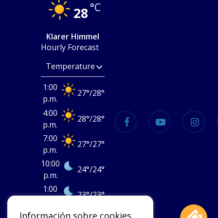
°C
28
Klarer Himmel
Hourly Forecast
1:00
27
°
/
28
°
p.m.
4:00
facebook
youtube
instagram
28
°
/
28
°
p.m.
7:00
27
°
/
27
°
p.m.
10:00
24
°
/
24
°
p.m.
1:00
23
°
/
23
°
a.m.
4:00
Información sobre cookies