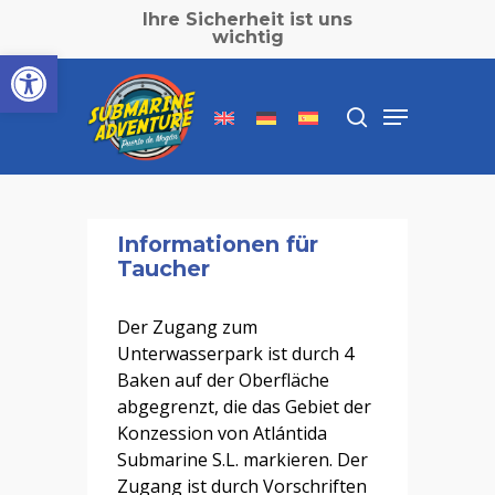
Skip
Ihre Sicherheit ist uns
to
wichtig
Werkzeugleiste öffnen
main
Close
content
Menu
Menu
search
Inicio
»
Taucherformular
Informationen für
Taucher
Der Zugang zum
Unterwasserpark ist durch 4
Baken auf der Oberfläche
abgegrenzt, die das Gebiet der
Konzession von Atlántida
Submarine S.L. markieren. Der
Zugang ist durch Vorschriften