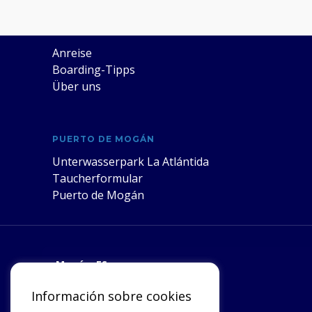
SUBMARINE ADVENTURE
Anreise
Boarding-Tipps
Über uns
PUERTO DE MOGÁN
Unterwasserpark La Atlántida
Taucherformular
Puerto de Mogán
Mogán, ES
°C
30
Información sobre cookies